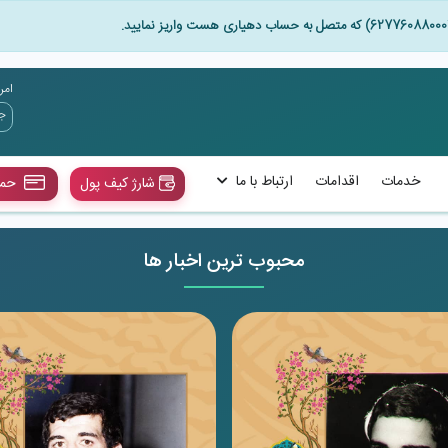
امروز : 16 مرد
خدمات
اقدامات
ارتباط با ما
شارژ کیف پول
حما
محبوب ترین اخبار ها