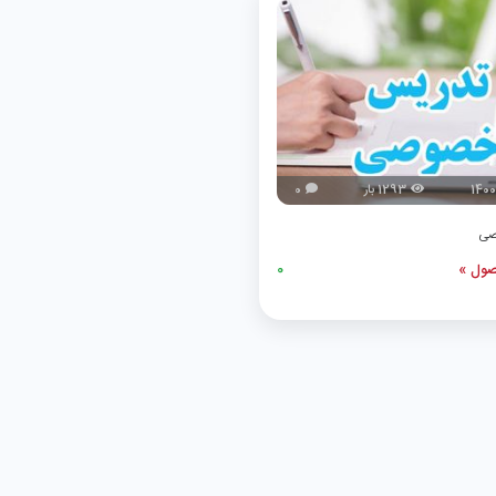
1400
1293 بار
0
صی
ول »
0