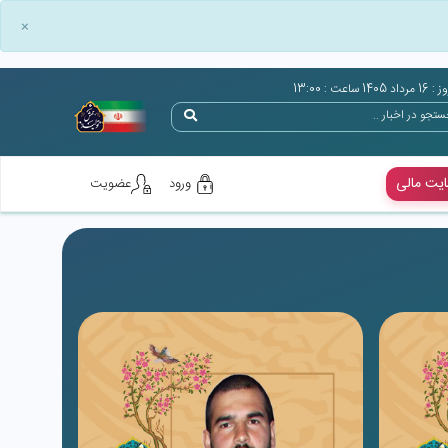
×
اد 1405 ساعت : 13:00
یت مالی
ورود
عضویت