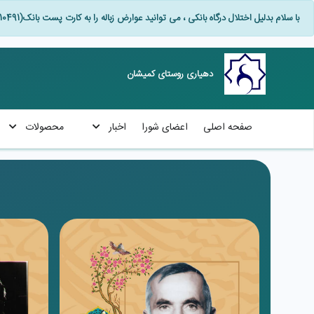
با سلام بدلیل اختلال درگاه بانکی ، می توانید عوارض زباله را به کارت پست بانک(6277608800010491) که متصل به حساب دهیاری هست واریز نمایید.
دهیاری روستای کمیشان
صفحه اصلی
اعضای شورا
اخبار
محصولات