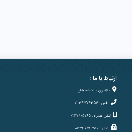
ارتباط با ما :
مازندران - نکا-کمیشان
تلفن : 01134774356
تلفن همراه : ۰۹۱۱۷۹۰۵۷۶۵
نمابر : 01134774356