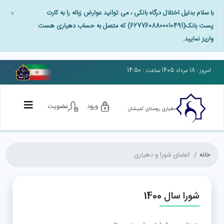
با سلام بدلیل اختلال درگاه بانکی ، می توانید عوارض زباله را به کارت
×
پست بانک(6277608800010491) که متصل به حساب دهیاری هست
واریز نمایید.
امروز : 18 مرداد 1405 ساعت : 14:50
ورود
عضویت
دهیاری روستای کمیشان
خانه
اعضای شورا و دهیاری
شورا سال 1400