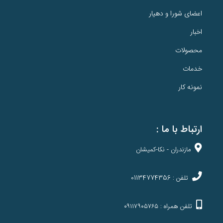
اعضای شورا و دهیار
اخبار
محصولات
خدمات
نمونه کار
ارتباط با ما :
مازندران - نکا-کمیشان
تلفن : 01134774356
تلفن همراه : ۰۹۱۱۷۹۰۵۷۶۵