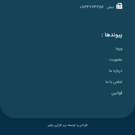
نمابر : 01134774356
پیوندها :
ورود
عضویت
درباره ما
تماس با ما
قوانین
طراحی و توسعه نرم افزاری زهیر